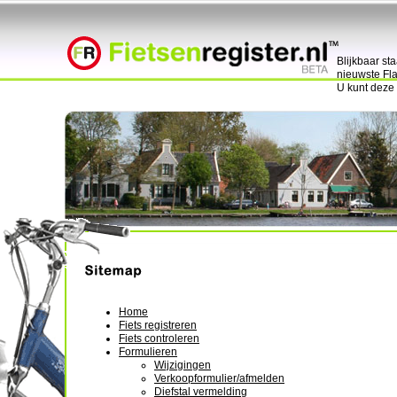
Blijkbaar st
nieuwste Fla
U kunt deze
Home
Fiets registreren
Fiets controleren
Formulieren
Wijzigingen
Verkoopformulier/afmelden
Diefstal vermelding