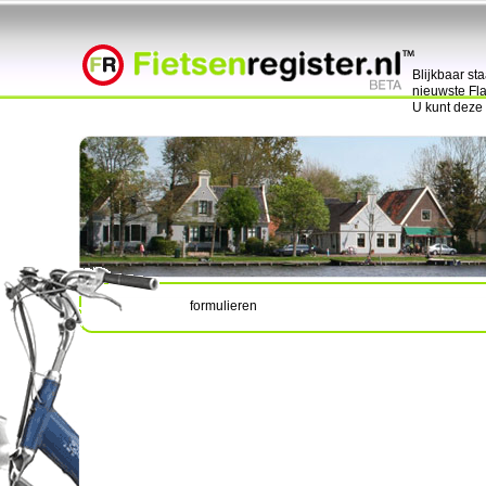
Blijkbaar st
nieuwste Fla
U kunt deze
formulieren